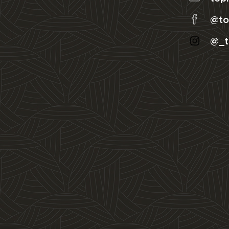
@to
@_t