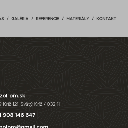
ÁS
GALÉRIA
REFERENCIE
MATERIÁLY
KONTAKT
izol-pm.sk
 Kríž 121, Svätý Kríž / 032 11
1 908 146 647
izolpm@gmail.com