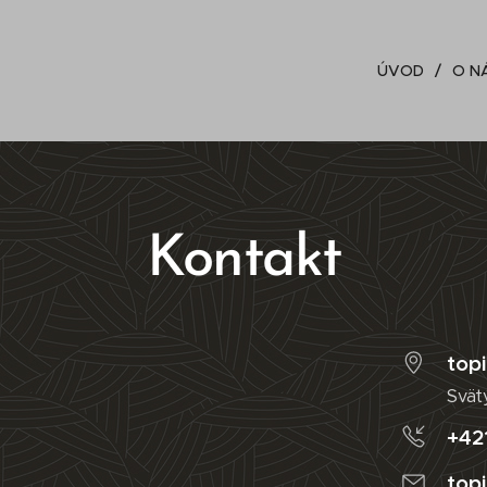
ÚVOD
O N
Kontakt
top
Svätý
+42
top